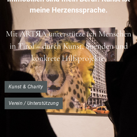
meine Herzenssprache.
Mit ARTЯA unterstütze ich Menschen
in Tirol – durch Kunst, Spenden und
konkrete Hilfsprojekte.
Kunst & Charity
Verein / Unterstützung