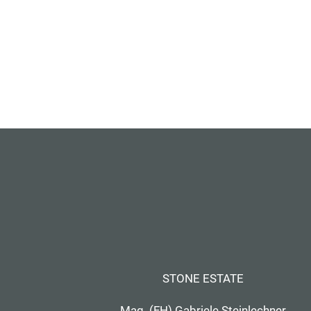
STONE ESTATE
Mag. (FH) Gabriele Steinlechner