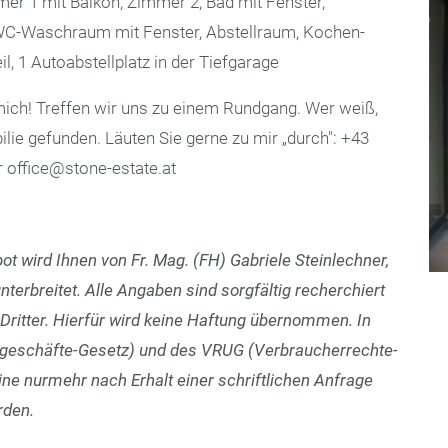
er 1 mit Balkon, Zimmer 2, Bad mit Fenster,
 WC-Waschraum mit Fenster, Abstellraum, Kochen-
, 1 Autoabstellplatz in der Tiefgarage
ich! Treffen wir uns zu einem Rundgang. Wer weiß,
lie gefunden. Läuten Sie gerne zu mir „durch": +43
r office@stone-estate.at
t wird Ihnen von Fr. Mag. (FH) Gabriele Steinlechner,
nterbreitet. Alle Angaben sind sorgfältig recherchiert
ritter. Hierfür wird keine Haftung übernommen. In
geschäfte-Gesetz) und des VRUG (Verbraucherrechte-
e nurmehr nach Erhalt einer schriftlichen Anfrage
rden.