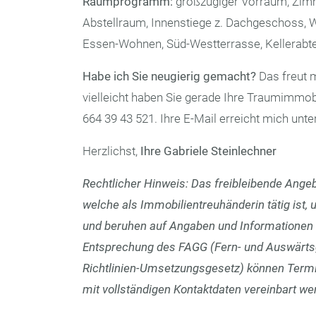
Raumprogramm:
großzügiger Vorraum, Zimm
Abstellraum, Innenstiege z. Dachgeschoss,
Essen-Wohnen, Süd-Westterrasse, Kellerabteil
Habe ich Sie neugierig gemacht?
Das freut m
vielleicht haben Sie gerade Ihre Traumimmobi
664 39 43 521. Ihre E-Mail erreicht mich unte
Herzlichst,
Ihre Gabriele Steinlechner
Rechtlicher Hinweis: Das freibleibende Angebo
welche als Immobilientreuhänderin tätig ist, u
und beruhen auf Angaben und Informationen D
Entsprechung des FAGG (Fern- und Auswärts
Richtlinien-Umsetzungsgesetz) können Termin
mit vollständigen Kontaktdaten vereinbart we